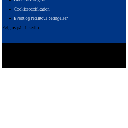
Cookiespecifikation
Event og retailtour betingelser
Følg os på LinkedIn
Vi er det skandinaviske medlem i Ebeltoft Group – et globalt
netværk af retaileksperter.