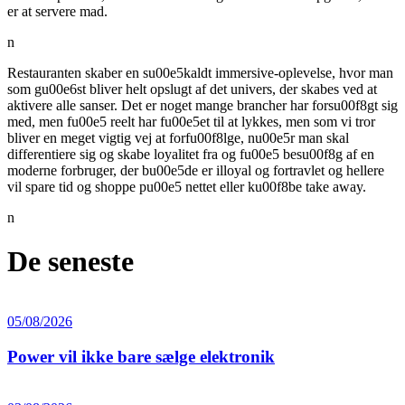
er at servere mad.
n
Restauranten skaber en su00e5kaldt immersive-oplevelse, hvor man
som gu00e6st bliver helt opslugt af det univers, der skabes ved at
aktivere alle sanser. Det er noget mange brancher har forsu00f8gt sig
med, men fu00e5 reelt har fu00e5et til at lykkes, men som vi tror
bliver en meget vigtig vej at forfu00f8lge, nu00e5r man skal
differentiere sig og skabe loyalitet fra og fu00e5 besu00f8g af en
moderne forbruger, der bu00e5de er illoyal og fortravlet og hellere
vil spare tid og shoppe pu00e5 nettet eller ku00f8be take away.
n
De seneste
05/08/2026
Power vil ikke bare sælge elektronik