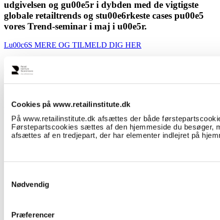
udgivelsen og gu00e5r i dybden med de vigtigste
globale retailtrends og stu00e6rkeste cases pu00e5
vores Trend-seminar i maj i u00e5r.
Lu00c6S MERE OG TILMELD DIG HER
Det sker
Cookies på www.retailinstitute.dk
Det sker
På www.retailinstitute.dk afsættes der både førstepartscooki
Førstepartscookies sættes af den hjemmeside du besøger, m
afsættes af en tredjepart, der har elementer indlejret på hje
Medlemsmu00f8de
6.dec 2023
Samtykkevalg
Nødvendig
Vores nu00e6ste Retail Connect medlemsmu00f8de er den 6.
dec.
Lu00e6s mere
Præferencer