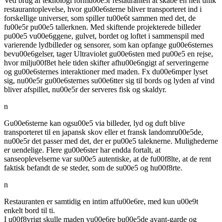
Ved brug af teknologi formu00e5r restauranten at skabe en helt unik
restaurantoplevelse, hvor gu00e6sterne bliver transporteret ind i
forskellige universer, som spiller tu00e6t sammen med det, de
fu00e5r pu00e5 tallerknen. Med skiftende projekterede billeder
pu00e5 vu00e6ggene, gulvet, bordet og loftet i sammenspil med
varierende lydbilleder og sensorer, som kan opfange gu00e6sternes
bevu00e6gelser, tager Ultraviolet gu00e6sten med pu00e5 en rejse,
hvor milju00f8et hele tiden skifter afhu00e6ngigt af serveringerne
og gu00e6sternes interaktioner med maden. Fx du00e6mper lyset
sig, nu00e5r gu00e6sternes su00e6tter sig til bords og lyden af vind
bliver afspillet, nu00e5r der serveres fisk og skaldyr.
n
Gu00e6sterne kan ogsu00e5 via billeder, lyd og duft blive
transporteret til en japansk skov eller et fransk landomru00e5de,
nu00e5r det passer med det, der er pu00e5 taleknerne. Mulighederne
er uendelige. Flere gu00e6ster har endda fortalt, at
sanseoplevelserne var su00e5 autentiske, at de fu00f8lte, at de rent
faktisk befandt de se steder, som de su00e5 og hu00f8rte.
n
Restauranten er samtidig en intim affu00e6re, med kun u00e9t
enkelt bord til ti.
I u00f8vrigt skulle maden vu00e6re bu00e5de avant-garde og