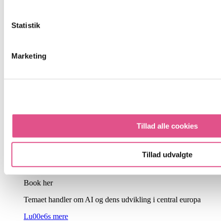
Konference
Statistik
14.mar 2024
Tilmeld dig u00e5rets store Refresh Retail konferencen 2024
Marketing
Lu00e6s mere
NYC tur
13-16.jan 2024
Tillad alle cookies
Kom med til NYC og NRF d. 13-16 januar 2024
Lu00e6s mere
Tillad udvalgte
AI Foredrag
Book her
Temaet handler om AI og dens udvikling i central europa
Lu00e6s mere