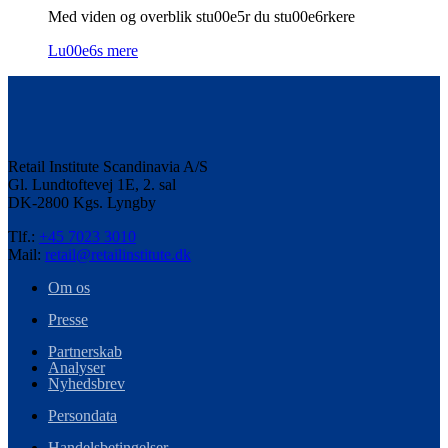
Med viden og overblik stu00e5r du stu00e6rkere
Lu00e6s mere
Retail Institute Scandinavia A/S
Gl. Lundtoftevej 1E, 2. sal
DK-2800 Kgs. Lyngby
Tlf.:
+45 7023 3010
Mail:
retail@retailinstitute.dk
Om os
Presse
Partnerskab
Analyser
Nyhedsbrev
Persondata
Handelsbetingelser