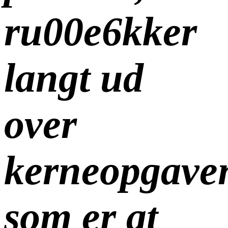
ru00e6kker
langt ud
over
kerneopgave
som er at