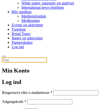
White paper, rapporter og analyser
International news briefings
Bliv medlem
Medlemsfordele
Medlemmer
Events og aktiviteter
Foredrag
Retail Tours
Bøger og udgivelser
Partnerskaber
Log ind
Min Konto
Log ind
Påkrævet
Brugernavn eller e-mailadresse
*
Påkrævet
Adgangskode
*