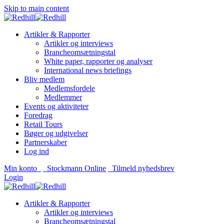
Skip to main content
Artikler & Rapporter
Artikler og interviews
Brancheomsætningstal
White paper, rapporter og analyser
International news briefings
Bliv medlem
Medlemsfordele
Medlemmer
Events og aktiviteter
Foredrag
Retail Tours
Bøger og udgivelser
Partnerskaber
Log ind
Min konto
Stockmann Online
Tilmeld nyhedsbrev
Login
Artikler & Rapporter
Artikler og interviews
Brancheomsætningstal