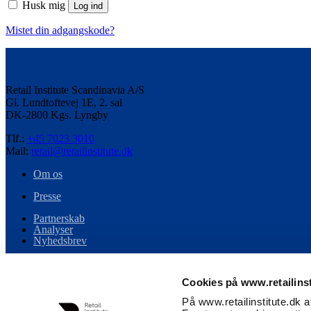
Husk mig
Log ind
Mistet din adgangskode?
Retail Institute Scandinavia A/S
Gl. Lundtoftevej 1E, 2. sal
DK-2800 Kgs. Lyngby
Tlf.:
+45 7023 3010
Mail:
retail@retailinstitute.dk
Om os
Presse
Partnerskab
Analyser
Nyhedsbrev
Persondata
Cookies på www.retailinst
Handelsbetingelser
På www.retailinstitute.dk 
Cookiespecifikation