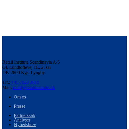
Retail Institute Scandinavia A/S
Gl. Lundtoftevej 1E, 2. sal
DK-2800 Kgs. Lyngby
Tlf.:
+45 7023 3010
Mail:
retail@retailinstitute.dk
Om os
Presse
Partnerskab
Analyser
Nyhedsbrev