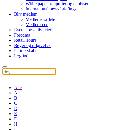
White paper, rapporter og analyser
International news briefings
Bliv medlem
Medlemsfordele
Medlemmer
Events og aktiviteter
Foredrag
Retail Tours
Bøger og udgivelser
Partnerskaber
Log ind
Alle
A
B
C
D
E
F
H
I