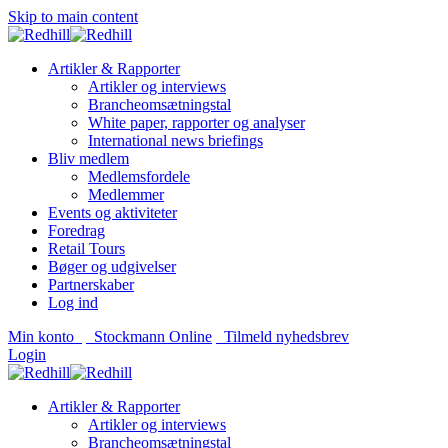
Skip to main content
Artikler & Rapporter
Artikler og interviews
Brancheomsætningstal
White paper, rapporter og analyser
International news briefings
Bliv medlem
Medlemsfordele
Medlemmer
Events og aktiviteter
Foredrag
Retail Tours
Bøger og udgivelser
Partnerskaber
Log ind
Min konto
Stockmann Online
Tilmeld nyhedsbrev
Login
Artikler & Rapporter
Artikler og interviews
Brancheomsætningstal