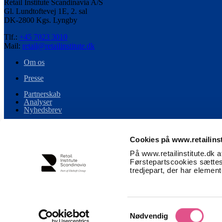
Retail Institute Scandinavia A/S
Gl. Lundtoftevej 1E, 2. sal
DK-2800 Kgs. Lyngby
Tlf.:
+45 7023 3010
Mail:
retail@retailinstitute.dk
Om os
Presse
Partnerskab
Analyser
Nyhedsbrev
Persondata
Cookies på www.retailinst
Handelsbetingelser
På www.retailinstitute.dk 
Cookiespecifikation
Førstepartscookies sættes
tredjepart, der har elemen
Event og retailtour betingelser
Følg os på LinkedIn
Samtykkevalg
Nødvendig