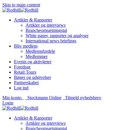
Skip to main content
Artikler & Rapporter
Artikler og interviews
Brancheomsætningstal
White paper, rapporter og analyser
International news briefings
Bliv medlem
Medlemsfordele
Medlemmer
Events og aktiviteter
Foredrag
Retail Tours
Bøger og udgivelser
Partnerskaber
Log ind
Min konto
Stockmann Online
Tilmeld nyhedsbrev
Login
Artikler & Rapporter
Artikler og interviews
Brancheomsætningstal