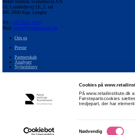
Retail Institute Scandinavia A/S
Gl. Lundtoftevej 1E, 2. sal
DK-2800 Kgs. Lyngby
Tlf.:
+45 7023 3010
Mail:
retail@retailinstitute.dk
Om os
Presse
Partnerskab
Analyser
Nyhedsbrev
Persondata
Cookies på www.retailinst
Handelsbetingelser
På www.retailinstitute.dk 
Cookiespecifikation
Førstepartscookies sættes
tredjepart, der har elemen
Event og retailtour betingelser
Følg os på LinkedIn
Samtykkevalg
Nødvendig