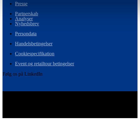
Presse
Partnerskab
Analyser
Nyhedsbrev
Persondata
Handelsbetingelser
Cookiespecifikation
Event og retailtour betingelser
Følg os på LinkedIn
Vi er det skandinaviske medlem i Ebeltoft Group – et globalt
netværk af retaileksperter.