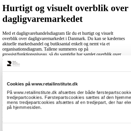
Hurtigt og visuelt overblik over
dagligvaremarkedet
Med et dagligvarehandelsdiagram får du et hurtigt og visuelt
overblik over dagligvaremarkedet i Danmark. Du kan se kædernes
aktuelle markedsandel og butiksantal enkelt og nemt via et
organisationsdiagram. Tallene summeres op på
grossist/funktionsniveau, så du samtidig har samlet overblik over
Coop, DS, Dagrofa mv.
Som tillæg til ydelsen leveres Kædestatistikken, hvor der på
kædeniveau vises, hvor butikkerne i hver kæde placerer sig i
Stockmanns omsætningsklasser.
Cookies på www.retailinstitute.dk
Pris for abonnenter af
Stockmann online
995,-
På www.retailinstitute.dk afsættes der både førstepartscooki
Pris for ikke-abonnenter: 1.990,-
tredjepartcookies. Førstepartscookies sættes af den hjemme
mens tredjepartcookies afsættes af en tredjepart, der har ele
Oplysningerne leveres af Retail Institute Scandinavia til internt brug.
på hjemmesiden.
Enhver ekstern brug af personoplysninger skal overholde den
gældende lovgivning i Danmark og EU, og er vores kunders eget
ansvar.
Samtykkevalg