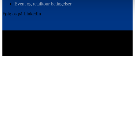
Event og retailtour betingelser
Følg os på LinkedIn
Vi er det skandinaviske medlem i Ebeltoft Group – et globalt
netværk af retaileksperter.