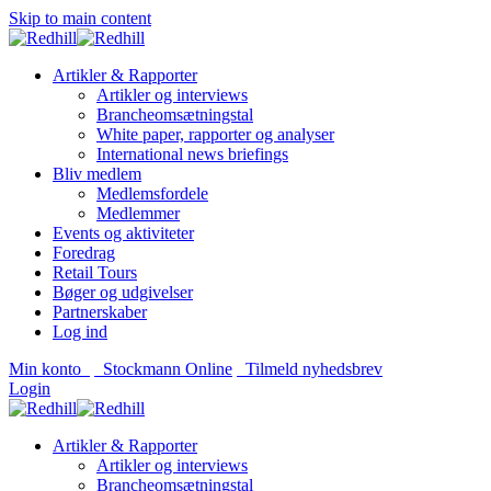
Skip to main content
Artikler & Rapporter
Artikler og interviews
Brancheomsætningstal
White paper, rapporter og analyser
International news briefings
Bliv medlem
Medlemsfordele
Medlemmer
Events og aktiviteter
Foredrag
Retail Tours
Bøger og udgivelser
Partnerskaber
Log ind
Min konto
Stockmann Online
Tilmeld nyhedsbrev
Login
Artikler & Rapporter
Artikler og interviews
Brancheomsætningstal