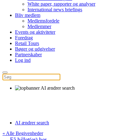
White paper, rapporter og analyser
International news briefings
Bliv medlem
Medlemsfordele
Medlemmer
Events og aktiviteter
Foredrag
Retail Tours
Bøger og udgivelser
Partnerskaber
Log ind
AI ændrer search
29. sep 2026
AI ændrer search
« Alle Begivenheder
Få billet(er) her