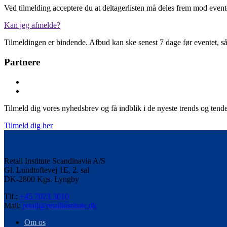
Ved tilmelding acceptere du at deltagerlisten må deles frem mod evente
Kan jeg afmelde?
Tilmeldingen er bindende. Afbud kan ske senest 7 dage før eventet, såf
Partnere
Tilmeld dig vores nyhedsbrev og få indblik i de nyeste trends og tende
Tilmeld dig her
Retail Institute Scandinavia A/S
Gl. Lundtoftevej 1E, 2. sal
DK-2800 Kgs. Lyngby
Tlf.:
+45 7023 3010
Mail:
retail@retailinstitute.dk
Om os