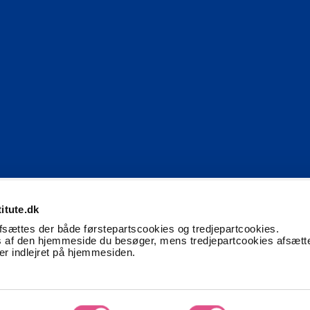
itute.dk
f retaileksperter.
afsættes der både førstepartscookies og tredjepartcookies.
 af den hjemmeside du besøger, mens tredjepartcookies afsætt
ter indlejret på hjemmesiden.