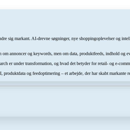
dre sig markant. AI-drevne søgninger, nye shoppingoplevelser og intellig
 om annoncer og keywords, men om data, produktfeeds, indhold og evnen
rch er under transformation, og hvad det betyder for retail- og e-com
 produktdata og feedoptimering – et arbejde, der har skabt markante resu