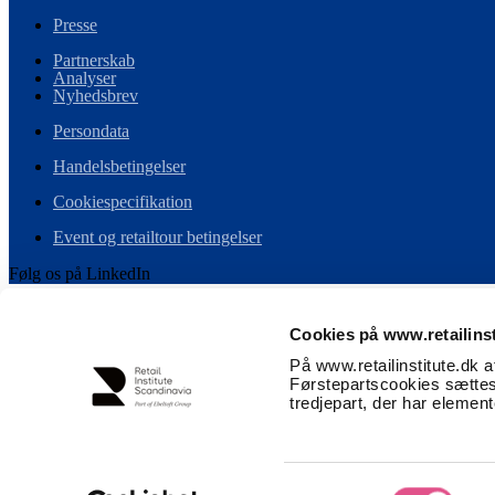
Presse
Partnerskab
Analyser
Nyhedsbrev
Persondata
Handelsbetingelser
Cookiespecifikation
Event og retailtour betingelser
Følg os på LinkedIn
Cookies på www.retailinst
Vi er det skandinaviske medlem i Ebeltoft Group – et globalt netværk a
På www.retailinstitute.dk 
Førstepartscookies sættes
tredjepart, der har elemen
0
Se kurv
Din kurv tom
Retur til shop
Samtykkevalg