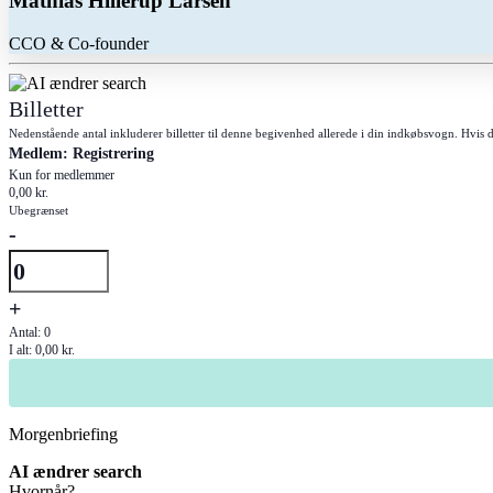
Mathias Hillerup Larsen
CCO & Co-founder
Billetter
Nedenstående antal inkluderer billetter til denne begivenhed allerede i din indkøbsvogn. Hvis du
Medlem: Registrering
Kun for medlemmer
0,00
kr.
Ubegrænset
Formindsk
-
billetantal
Antal
for
Øg
+
Medlem:
billetantallet
Registrering
Antal:
0
I alt:
0,00
kr.
for
Medlem:
Registrering
Morgenbriefing
AI ændrer search
Hvornår?