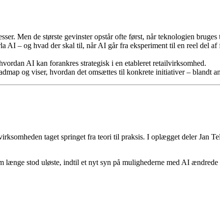
ser. Men de største gevinster opstår ofte først, når teknologien bruges 
 AI – og hvad der skal til, når AI går fra eksperiment til en reel del af 
vordan AI kan forankres strategisk i en etableret retailvirksomhed.
oadmap og viser, hvordan det omsættes til konkrete initiativer – blandt 
irksomheden taget springet fra teori til praksis. I oplægget deler Jan T
 længe stod uløste, indtil et nyt syn på mulighederne med AI ændrede 