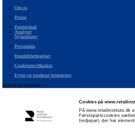
Om os
Presse
Partnerskab
Analyser
Nyhedsbrev
Persondata
Handelsbetingelser
Cookiespecifikation
Event og retailtour betingelser
Følg os på LinkedIn
Cookies på www.retailinst
Vi er det skandinaviske medlem i Ebeltoft Group – et globalt netværk a
På www.retailinstitute.dk 
Førstepartscookies sættes
tredjepart, der har elemen
0
Se kurv