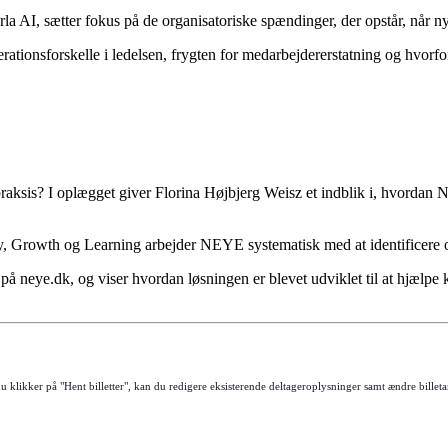
la AI, sætter fokus på de organisatoriske spændinger, der opstår, når n
ationsforskelle i ledelsen, frygten for medarbejdererstatning og hvorf
raksis? I oplægget giver Florina Højbjerg Weisz et indblik i, hvordan 
cy, Growth og Learning arbejder NEYE systematisk med at identificere o
å neye.dk, og viser hvordan løsningen er blevet udviklet til at hjælpe 
 klikker på "Hent billetter", kan du redigere eksisterende deltageroplysninger samt ændre billeta