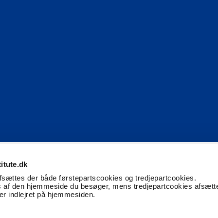
itute.dk
f retaileksperter.
afsættes der både førstepartscookies og tredjepartcookies.
 af den hjemmeside du besøger, mens tredjepartcookies afsætt
ter indlejret på hjemmesiden.