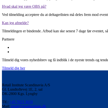
Hvad skal jeg være OBS på?
Ved tilmelding acceptere du at deltagerlisten må deles frem mod evente
Kan jeg afmelde?
Tilmeldingen er bindende. Afbud kan ske senest 7 dage før eventet, såf
Partnere
Tilmeld dig vores nyhedsbrev og få indblik i de nyeste trends og tende
Tilmeld dig her
Retail Institute Scandinavia A/S
Gl. Lundtoftevej 1E, 2. sal
DK-2800 Kgs. Lyngby
Tlf.:
+45 7023 3010
Mail:
retail@retailinstitute.dk