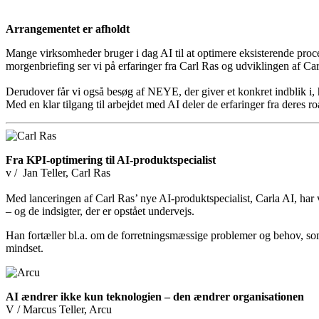
Arrangementet er afholdt
Mange virksomheder bruger i dag AI til at optimere eksisterende proces
morgenbriefing ser vi på erfaringer fra Carl Ras og udviklingen af Carla
Derudover får vi også besøg af NEYE, der giver et konkret indblik i, h
Med en klar tilgang til arbejdet med AI deler de erfaringer fra deres r
Fra KPI-optimering til AI-produktspecialist
v / Jan Teller, Carl Ras
Med lanceringen af Carl Ras’ nye AI-produktspecialist, Carla AI, har v
– og de indsigter, der er opstået undervejs.
Han fortæller bl.a. om de forretningsmæssige problemer og behov, som
mindset.
AI ændrer ikke kun teknologien – den ændrer organisationen
V / Marcus Teller, Arcu