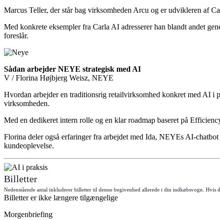
Marcus Teller, der står bag virksomheden Arcu og er udvikleren af Car
Med konkrete eksempler fra Carla AI adresserer han blandt andet gener
foreslår.
Sådan arbejder NEYE strategisk med AI
V / Florina Højbjerg Weisz, NEYE
Hvordan arbejder en traditionsrig retailvirksomhed konkret med AI i p
virksomheden.
Med en dedikeret intern rolle og en klar roadmap baseret på Efficien
Florina deler også erfaringer fra arbejdet med Ida, NEYEs AI-chatbot p
kundeoplevelse.
Billetter
Nedenstående antal inkluderer billetter til denne begivenhed allerede i din indkøbsvogn. Hvis du
Billetter er ikke længere tilgængelige
Morgenbriefing