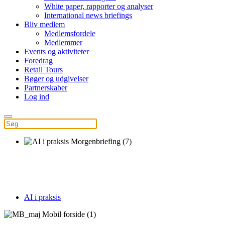
White paper, rapporter og analyser
International news briefings
Bliv medlem
Medlemsfordele
Medlemmer
Events og aktiviteter
Foredrag
Retail Tours
Bøger og udgivelser
Partnerskaber
Log ind
AI i praksis
D. 21. maj 2026
AI i praksis