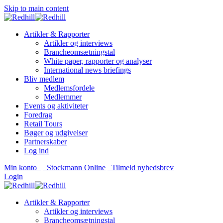
Skip to main content
Artikler & Rapporter
Artikler og interviews
Brancheomsætningstal
White paper, rapporter og analyser
International news briefings
Bliv medlem
Medlemsfordele
Medlemmer
Events og aktiviteter
Foredrag
Retail Tours
Bøger og udgivelser
Partnerskaber
Log ind
Min konto
Stockmann Online
Tilmeld nyhedsbrev
Login
Artikler & Rapporter
Artikler og interviews
Brancheomsætningstal