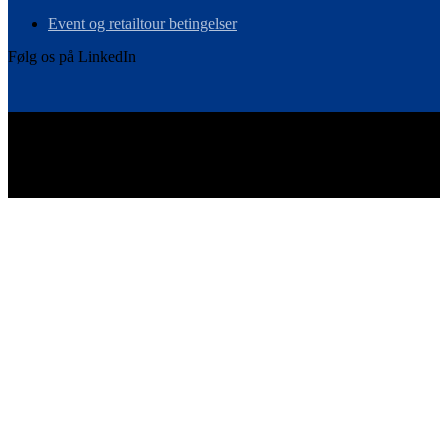
Event og retailtour betingelser
Følg os på LinkedIn
Vi er det skandinaviske medlem i Ebeltoft Group – et globalt
netværk af retaileksperter.