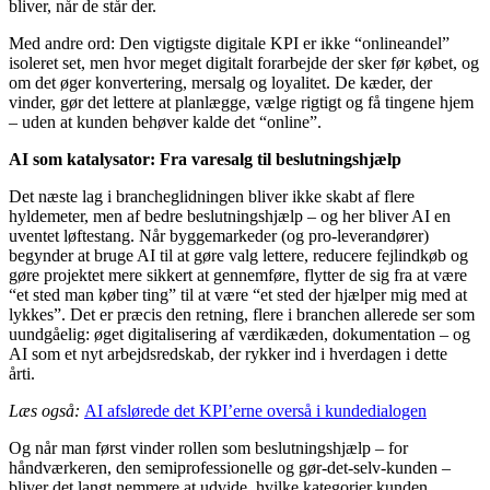
bliver, når de står der.
Med andre ord: Den vigtigste digitale KPI er ikke “onlineandel”
isoleret set, men hvor meget digitalt forarbejde der sker før købet, og
om det øger konvertering, mersalg og loyalitet. De kæder, der
vinder, gør det lettere at planlægge, vælge rigtigt og få tingene hjem
– uden at kunden behøver kalde det “online”.
AI som katalysator: Fra varesalg til beslutningshjælp
Det næste lag i brancheglidningen bliver ikke skabt af flere
hyldemeter, men af bedre beslutningshjælp – og her bliver AI en
uventet løftestang. Når byggemarkeder (og pro-leverandører)
begynder at bruge AI til at gøre valg lettere, reducere fejlindkøb og
gøre projektet mere sikkert at gennemføre, flytter de sig fra at være
“et sted man køber ting” til at være “et sted der hjælper mig med at
lykkes”. Det er præcis den retning, flere i branchen allerede ser som
uundgåelig: øget digitalisering af værdikæden, dokumentation – og
AI som et nyt arbejdsredskab, der rykker ind i hverdagen i dette
årti.
Læs også:
AI afslørede det KPI’erne overså i kundedialogen
Og når man først vinder rollen som beslutningshjælp – for
håndværkeren, den semiprofessionelle og gør-det-selv-kunden –
bliver det langt nemmere at udvide, hvilke kategorier kunden