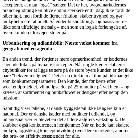
accepterer, at man “også” sælger. Det er her, byggemarkedernes
brancheglidning kan blive endnu stærkere end i dag: Ikke fordi de
råber højt, men fordi de fjerner friktion, skaber tryghed og gør
indkøbet mere rationelt. Så ender husholdnings- og basisvarerne
ikke som tilfældige mersalg – men som en logisk forlængelse af,
hvem kunden i forvejen stoler på.
Urbanisering og udlandsblik: Næste vækst kommer fra
geografi med en agenda
En anden trend, der fortjener mere opmærksomhed, er kædernes
stigende fokus på bynære koncepter. Når nogle kæder etablerer
citybutikker for at ligge tættere på de store byers kunder, er det ikke
bare “bekvemmelighed”. Det er en direkte reaktion på tidsmangel
som konkurrenceparameter: Den kunde, der før kørte efter
weekendprojektet, vil nu løse det på 25 minutter på vej hjem – og
kræver, at sortimentet og butiksflowet er designet efter netop den
mission.
Samtidig viser tallene, at dansk byggedetail ikke længere kun er
national. Der er danske kæder med butikker i udlandet, og
udlandsnærvær er blevet en del af flere aktørers vækstlogik. Det
skubber også konkurrencen herhjemme: Når en kæde kan skalere
indkøb, logistik og konceptudvikling over flere markeder, ændrer
det pris- og effektivitetsspændet for alle.