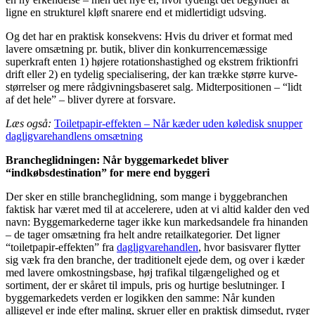
ligne en strukturel kløft snarere end et midlertidigt udsving.
Og det har en praktisk konsekvens: Hvis du driver et format med
lavere omsætning pr. butik, bliver din konkurrencemæssige
superkraft enten 1) højere rotationshastighed og ekstrem friktionfri
drift eller 2) en tydelig specialisering, der kan trække større kurve-
størrelser og mere rådgivningsbaseret salg. Midterpositionen – “lidt
af det hele” – bliver dyrere at forsvare.
Læs også:
Toiletpapir-effekten – Når kæder uden køledisk snupper
dagligvarehandlens omsætning
Brancheglidningen: Når byggemarkedet bliver
“indkøbsdestination” for mere end byggeri
Der sker en stille brancheglidning, som mange i byggebranchen
faktisk har været med til at accelerere, uden at vi altid kalder den ved
navn: Byggemarkederne tager ikke kun markedsandele fra hinanden
– de tager omsætning fra helt andre retailkategorier. Det ligner
“toiletpapir-effekten” fra
dagligvarehandlen
, hvor basisvarer flytter
sig væk fra den branche, der traditionelt ejede dem, og over i kæder
med lavere omkostningsbase, høj trafikal tilgængelighed og et
sortiment, der er skåret til impuls, pris og hurtige beslutninger. I
byggemarkedets verden er logikken den samme: Når kunden
alligevel er inde efter maling, skruer eller en praktisk dimsedut, ryger