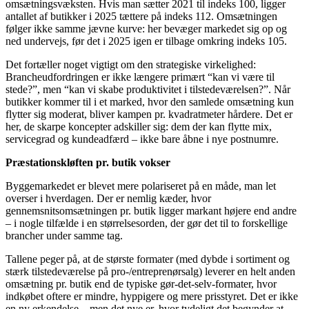
omsætningsvæksten. Hvis man sætter 2021 til indeks 100, ligger
antallet af butikker i 2025 tættere på indeks 112. Omsætningen
følger ikke samme jævne kurve: her bevæger markedet sig op og
ned undervejs, før det i 2025 igen er tilbage omkring indeks 105.
Det fortæller noget vigtigt om den strategiske virkelighed:
Brancheudfordringen er ikke længere primært “kan vi være til
stede?”, men “kan vi skabe produktivitet i tilstedeværelsen?”. Når
butikker kommer til i et marked, hvor den samlede omsætning kun
flytter sig moderat, bliver kampen pr. kvadratmeter hårdere. Det er
her, de skarpe koncepter adskiller sig: dem der kan flytte mix,
servicegrad og kundeadfærd – ikke bare åbne i nye postnumre.
Præstationskløften pr. butik vokser
Byggemarkedet er blevet mere polariseret på en måde, man let
overser i hverdagen. Der er nemlig kæder, hvor
gennemsnitsomsætningen pr. butik ligger markant højere end andre
– i nogle tilfælde i en størrelsesorden, der gør det til to forskellige
brancher under samme tag.
Tallene peger på, at de største formater (med dybde i sortiment og
stærk tilstedeværelse på pro-/entreprenørsalg) leverer en helt anden
omsætning pr. butik end de typiske gør-det-selv-formater, hvor
indkøbet oftere er mindre, hyppigere og mere prisstyret. Det er ikke
en ny erkendelse – men det nye er, hvor tydeligt det begynder at