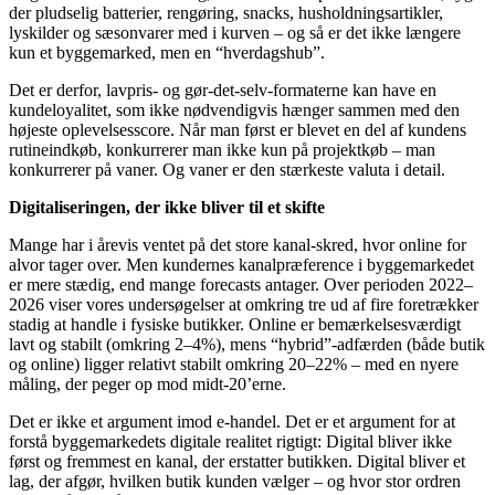
der pludselig batterier, rengøring, snacks, husholdningsartikler,
lyskilder og sæsonvarer med i kurven – og så er det ikke længere
kun et byggemarked, men en “hverdagshub”.
Det er derfor, lavpris- og gør-det-selv-formaterne kan have en
kundeloyalitet, som ikke nødvendigvis hænger sammen med den
højeste oplevelsesscore. Når man først er blevet en del af kundens
rutineindkøb, konkurrerer man ikke kun på projektkøb – man
konkurrerer på vaner. Og vaner er den stærkeste valuta i detail.
Digitaliseringen, der ikke bliver til et skifte
Mange har i årevis ventet på det store kanal-skred, hvor online for
alvor tager over. Men kundernes kanalpræference i byggemarkedet
er mere stædig, end mange forecasts antager. Over perioden 2022–
2026 viser vores undersøgelser at omkring tre ud af fire foretrækker
stadig at handle i fysiske butikker. Online er bemærkelsesværdigt
lavt og stabilt (omkring 2–4%), mens “hybrid”-adfærden (både butik
og online) ligger relativt stabilt omkring 20–22% – med en nyere
måling, der peger op mod midt-20’erne.
Det er ikke et argument imod e-handel. Det er et argument for at
forstå byggemarkedets digitale realitet rigtigt: Digital bliver ikke
først og fremmest en kanal, der erstatter butikken. Digital bliver et
lag, der afgør, hvilken butik kunden vælger – og hvor stor ordren