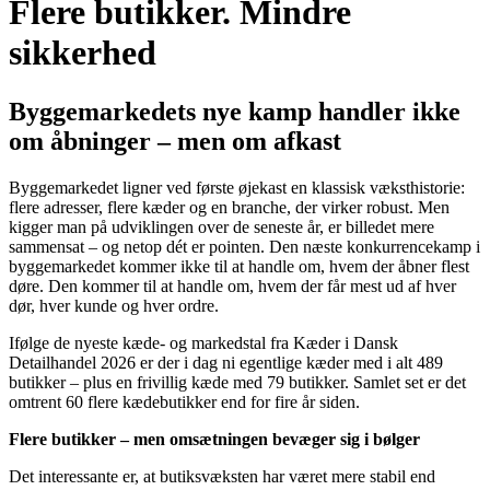
Flere butikker. Mindre
sikkerhed
Byggemarkedets nye kamp handler ikke
om åbninger – men om afkast
Byggemarkedet ligner ved første øjekast en klassisk væksthistorie:
flere adresser, flere kæder og en branche, der virker robust. Men
kigger man på udviklingen over de seneste år, er billedet mere
sammensat – og netop dét er pointen. Den næste konkurrencekamp i
byggemarkedet kommer ikke til at handle om, hvem der åbner flest
døre. Den kommer til at handle om, hvem der får mest ud af hver
dør, hver kunde og hver ordre.
Ifølge de nyeste kæde- og markedstal fra Kæder i Dansk
Detailhandel 2026 er der i dag ni egentlige kæder med i alt 489
butikker – plus en frivillig kæde med 79 butikker. Samlet set er det
omtrent 60 flere kædebutikker end for fire år siden.
Flere butikker – men omsætningen bevæger sig i bølger
Det interessante er, at butiksvæksten har været mere stabil end