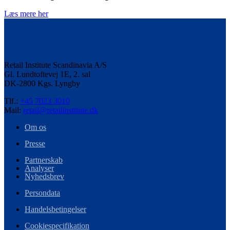
Læs mere her
Retail Institute Scandinavia A/S
Gl. Lundtoftevej 1E, 2. sal
DK-2800 Kgs. Lyngby
Tlf.:
+45 7023 3010
Mail:
retail@retailinstitute.dk
Om os
Presse
Partnerskab
Analyser
Nyhedsbrev
Persondata
Handelsbetingelser
Cookiespecifikation