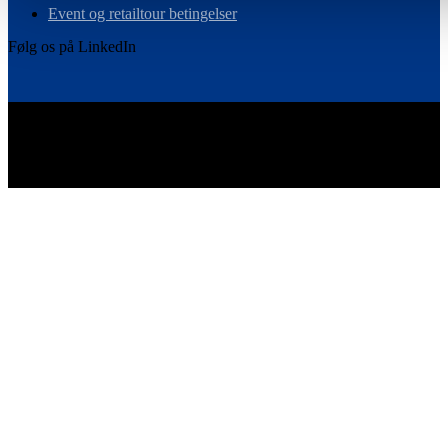
Event og retailtour betingelser
Følg os på LinkedIn
Vi er det skandinaviske medlem i Ebeltoft Group – et globalt
netværk af retaileksperter.