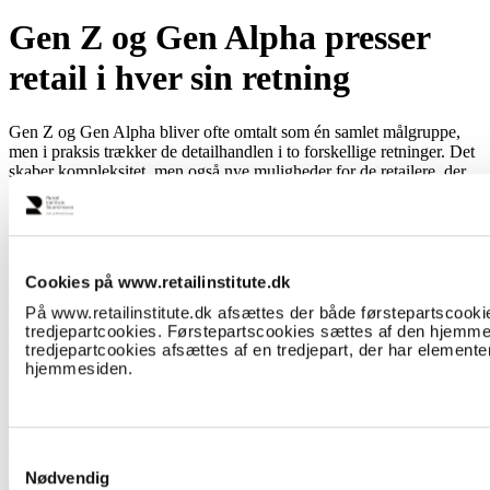
Gen Z og Gen Alpha presser
retail i hver sin retning
Gen Z og Gen Alpha bliver ofte omtalt som én samlet målgruppe,
men i praksis trækker de detailhandlen i to forskellige retninger. Det
skaber kompleksitet, men også nye muligheder for de retailere, der
formår at aflæse forskellene og handle på dem. Fremtidens
udfordring handler ikke om at forstå de unge, men om at
forstå,
hvilken
ung man taler til – og hvornår.
På scenen ved NRF Retail’s Big Show 2026 i New York satte den
Cookies på www.retailinstitute.dk
amerikanske fashionretailer Pacsun, med rødder i youth culture og
community-drevet retail, ord på en problemstilling, mange
På www.retailinstitute.dk afsættes der både førstepartscooki
retailorganisationer kan genkende. Unge forbrugere er blandt de
tredjepartcookies. Førstepartscookies sættes af den hjemm
mest analyserede nogensinde, men bliver stadig ofte behandlet som
tredjepartcookies afsættes af en tredjepart, der har elementer
én samlet størrelse i strategi, kommunikation og kanalvalg.
hjemmesiden.
Ifølge
Læs hele indholdet...
Samtykkevalg
Nødvendig
Log ind eller bliv medlem for at se resten.