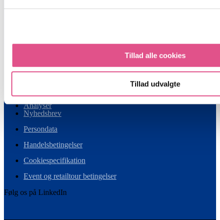
Retail Institute Scandinavia A/S
Gl. Lundtoftevej 1E, 2. sal
DK-2800 Kgs. Lyngby
Tlf.:
+45 7023 3010
Mail:
retail@retailinstitute.dk
Tillad alle cookies
Om os
Presse
Tillad udvalgte
Partnerskab
Analyser
Nyhedsbrev
Persondata
Handelsbetingelser
Cookiespecifikation
Event og retailtour betingelser
Følg os på LinkedIn