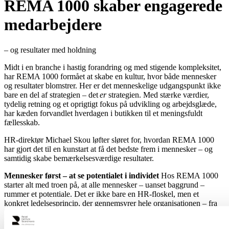
REMA 1000 skaber engagerede
medarbejdere
– og resultater med holdning
Midt i en branche i hastig forandring og med stigende kompleksitet,
har REMA 1000 formået at skabe en kultur, hvor både mennesker
og resultater blomstrer. Her er det menneskelige udgangspunkt ikke
bare en del af strategien – det
er
strategien. Med stærke værdier,
tydelig retning og et oprigtigt fokus på udvikling og arbejdsglæde,
har kæden forvandlet hverdagen i butikken til et meningsfuldt
fællesskab.
HR-direktør Michael Skou løfter sløret for, hvordan REMA 1000
har gjort det til en kunstart at få det bedste frem i mennesker – og
samtidig skabe bemærkelsesværdige resultater.
Mennesker først – at se potentialet i individet
Hos REMA 1000
starter alt med troen på, at alle mennesker – uanset baggrund –
rummer et potentiale. Det er ikke bare en HR-floskel, men et
konkret ledelsesprincip, der gennemsyrer hele organisationen – fra
hovedkontoret til den enkelte butik. Ifølge Michael Skou handler
ledelse i høj grad om at
se
det potentiale og tage udgangspunkt i det,