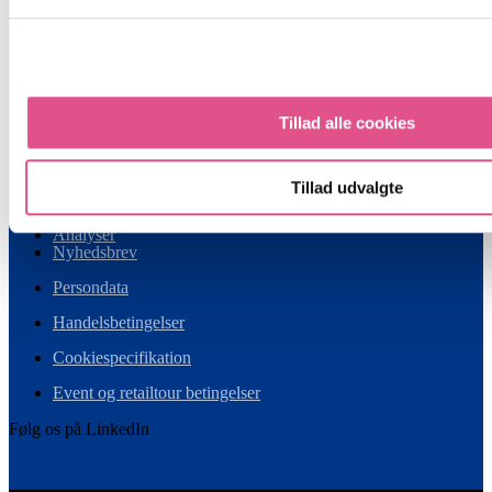
Retail Institute Scandinavia A/S
Gl. Lundtoftevej 1E, 2. sal
DK-2800 Kgs. Lyngby
Tlf.:
+45 7023 3010
Mail:
retail@retailinstitute.dk
Tillad alle cookies
Om os
Presse
Tillad udvalgte
Partnerskab
Analyser
Nyhedsbrev
Persondata
Handelsbetingelser
Cookiespecifikation
Event og retailtour betingelser
Følg os på LinkedIn