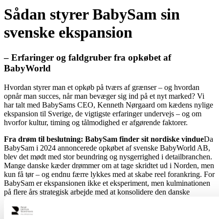
Sådan styrer BabySam sin
svenske ekspansion
– E
rfaringer og faldgruber fra opkøbet af
BabyWorld
Hvordan styrer man et opkøb på tværs af grænser – og hvordan
opnår man succes, når man bevæger sig ind på et nyt marked? Vi
har talt med BabySams CEO, Kenneth Nørgaard om kædens nylige
ekspansion til Sverige, de vigtigste erfaringer undervejs – og om
hvorfor kultur, timing og tålmodighed er afgørende faktorer.
Fra drøm til beslutning: BabySam finder sit nordiske vindue
Da
BabySam i 2024 annoncerede opkøbet af svenske BabyWorld AB,
blev det mødt med stor beundring og nysgerrighed i detailbranchen.
Mange danske kæder drømmer om at tage skridtet ud i Norden, men
kun få tør – og endnu færre lykkes med at skabe reel forankring. For
BabySam er ekspansionen ikke et eksperiment, men kulminationen
på flere års strategisk arbejde med at konsolidere den danske
forretning og opbygge en stærk, digitalt understøttet omnichannel-
model.