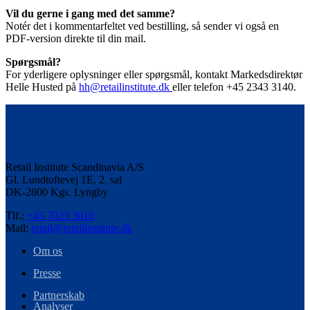
Vil du gerne i gang med det samme?
Notér det i kommentarfeltet ved bestilling, så sender vi også en
PDF-version direkte til din mail.
Spørgsmål?
For yderligere oplysninger eller spørgsmål, kontakt Markedsdirektør
Helle Husted på
hh@retailinstitute.dk
eller telefon +45 2343 3140.
Retail Institute Scandinavia A/S
Gl. Lundtoftevej 1E, 2. sal
DK-2800 Kgs. Lyngby
Tlf.:
+45 7023 3010
Mail:
retail@retailinstitute.dk
Om os
Presse
Partnerskab
Analyser