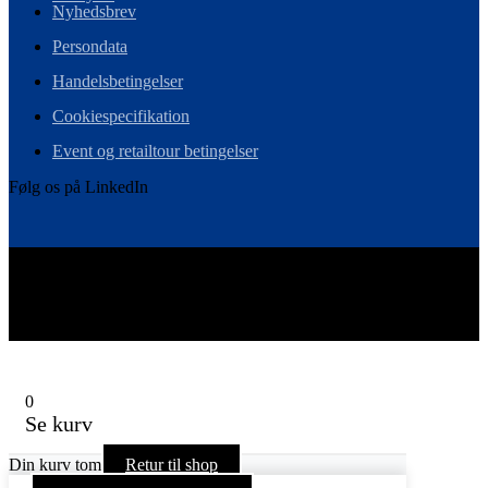
Nyhedsbrev
Persondata
Handelsbetingelser
Cookiespecifikation
Event og retailtour betingelser
Følg os på LinkedIn
Vi er det skandinaviske medlem i Ebeltoft Group – et globalt
netværk af retaileksperter.
0
Se kurv
Din kurv tom
Retur til shop