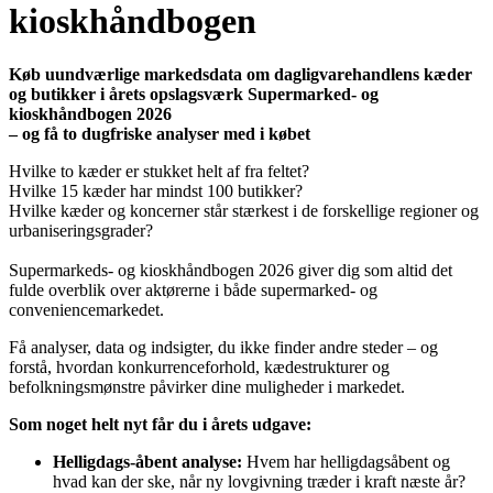
kioskhåndbogen
Køb uundværlige markedsdata om dagligvarehandlens kæder
og butikker i årets opslagsværk Supermarked- og
kioskhåndbogen 2026
– og få to dugfriske analyser med i købet
Hvilke to kæder er stukket helt af fra feltet?
Hvilke 15 kæder har mindst 100 butikker?
Hvilke kæder og koncerner står stærkest i de forskellige regioner og
urbaniseringsgrader?
Supermarkeds- og kioskhåndbogen 2026 giver dig som altid det
fulde overblik over aktørerne i både supermarked- og
conveniencemarkedet.
Få analyser, data og indsigter, du ikke finder andre steder – og
forstå, hvordan konkurrenceforhold, kædestrukturer og
befolkningsmønstre påvirker dine muligheder i markedet.
Som noget helt nyt får du i årets udgave:
Helligdags-åbent analyse:
Hvem har helligdagsåbent og
hvad kan der ske, når ny lovgivning træder i kraft næste år?