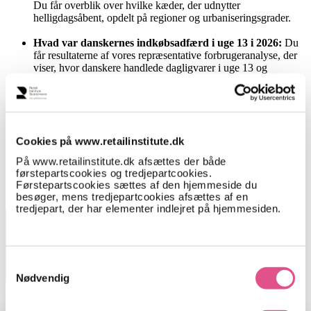
Du får overblik over hvilke kæder, der udnytter
helligdagsåbent, opdelt på regioner og urbaniseringsgrader.
Hvad var danskernes indkøbsadfærd i uge 13 i 2026:
Du
får resultaterne af vores repræsentative forbrugeranalyse, der
viser, hvor danskere handlede dagligvarer i uge 13 og
indkøbskurvens størrelse.
Nyhed i butiksfortegnelserne.
Butiksfortegnelse 1,
der er ud over de kendte informationer
om hver butiks salgsareale og omsætning nu også angivet om
Cookies på www.retailinstitute.dk
butikken holder helligdagsåbent
Butiksfortegnelse 2,
der ud over de kendte optællinger for
På www.retailinstitute.dk afsættes der både
hver kommune med butiksantal pr butikstype, omsætning og
førstepartscookies og tredjepartcookies.
indbygger angiver vi nu også antal helligdagsåbne butikker
Førstepartscookies sættes af den hjemmeside du
besøger, mens tredjepartcookies afsættes af en
Mangler du en digital butiksfortegnelse?
tredjepart, der har elementer indlejret på hjemmesiden.
Som tillæg til Supermarkeds- og kioskhåndbogen kan du også købe
butiksfortegnelser i elektronisk form. For hver butik er anført
butiksnavn, daglig leder, adresse, telefon, e-mail og
Samtykkevalg
kædetilhørsforhold. Du kan både vælge én af de to sektorer, eller
Nødvendig
begge.