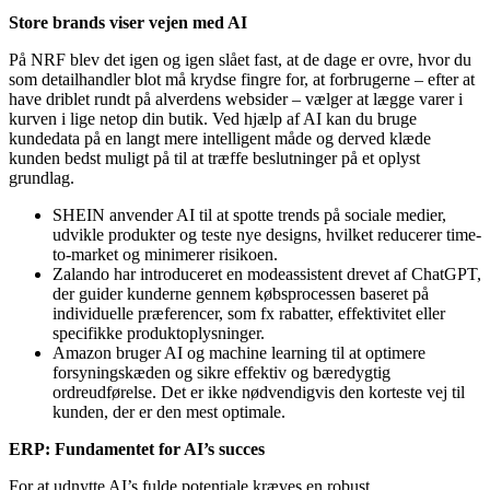
Store brands viser vejen med AI
På NRF blev det igen og igen slået fast, at de dage er ovre, hvor du
som detailhandler blot må krydse fingre for, at forbrugerne – efter at
have driblet rundt på alverdens websider – vælger at lægge varer i
kurven i lige netop din butik. Ved hjælp af AI kan du bruge
kundedata på en langt mere intelligent måde og derved klæde
kunden bedst muligt på til at træffe beslutninger på et oplyst
grundlag.
SHEIN anvender AI til at spotte trends på sociale medier,
udvikle produkter og teste nye designs, hvilket reducerer time-
to-market og minimerer risikoen.
Zalando har introduceret en modeassistent drevet af ChatGPT,
der guider kunderne gennem købsprocessen baseret på
individuelle præferencer, som fx rabatter, effektivitet eller
specifikke produktoplysninger.
Amazon bruger AI og machine learning til at optimere
forsyningskæden og sikre effektiv og bæredygtig
ordreudførelse. Det er ikke nødvendigvis den korteste vej til
kunden, der er den mest optimale.
ERP: Fundamentet for AI’s succes
For at udnytte AI’s fulde potentiale kræves en robust