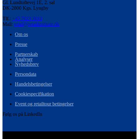
Gl. Lundtoftevej 1E, 2. sal
DK-2800 Kgs. Lyngby
Tlf.:
+45 7023 3010
Mail:
retail@retailinstitute.dk
Om os
Presse
Partnerskab
Analyser
Nyhedsbrev
Persondata
Handelsbetingelser
Cookiespecifikation
Event og retailtour betingelser
Følg os på LinkedIn