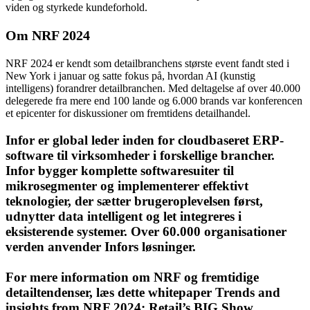
viden og styrkede kundeforhold.
Om NRF 2024
NRF 2024 er kendt som detailbranchens største event fandt sted i
New York i januar og satte fokus på, hvordan AI (kunstig
intelligens) forandrer detailbranchen. Med deltagelse af over 40.000
delegerede fra mere end 100 lande og 6.000 brands var konferencen
et epicenter for diskussioner om fremtidens detailhandel.
Infor er global leder inden for cloudbaseret ERP-
software til virksomheder i forskellige brancher.
Infor bygger komplette softwaresuiter til
mikrosegmenter og implementerer effektivt
teknologier, der sætter brugeroplevelsen først,
udnytter data intelligent og let integreres i
eksisterende systemer. Over 60.000 organisationer
verden anvender Infors løsninger.
For mere information om NRF og fremtidige
detailtendenser, læs dette whitepaper
Trends and
insights from NRF 2024: Retail’s BIG Show