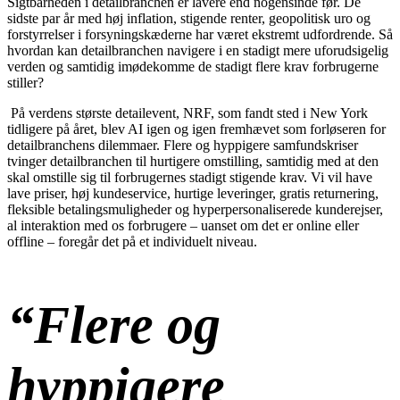
Sigtbarheden i detailbranchen er lavere end nogensinde før. De
sidste par år med
høj
inflation,
stigende
renter, geopolitisk
uro og
forstyrrelser i forsyningskæderne har været ekstremt udfordrende. Så
hvordan kan detailbranchen navigere i en stadigt mere uforudsigelig
verden og samtidig imødekomme de stadigt flere krav forbrugerne
stiller?
På verdens største detailevent, NRF, som fandt sted i New York
tidligere på året, blev AI igen og igen fremhævet som forløseren for
detailbranchens dilemmaer. Flere og hyppigere samfundskriser
tvinger detailbranchen til hurtigere omstilling, samtidig med at den
skal omstille sig til forbrugernes stadigt stigende krav. Vi vil
have
l
ave priser, høj kundeservice, hurtige leveringer, gratis returnering,
fleksible betalingsmuligheder og hyperpersonaliserede kunderejser,
al interaktion med os forbrugere – uanset om det er online eller
offline – foregår det på et individuelt niveau.
“Flere og
hyppigere