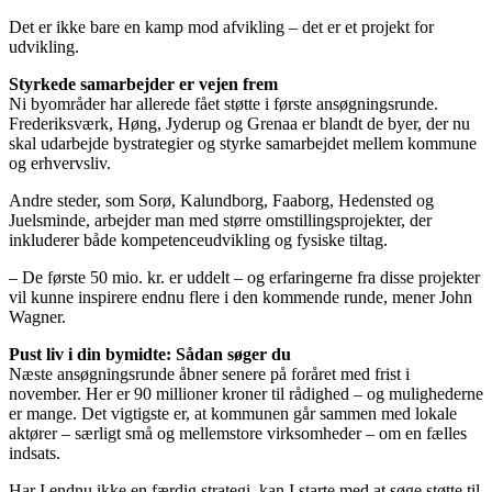
Det er ikke bare en kamp mod afvikling – det er et projekt for
udvikling.
Styrkede samarbejder er vejen frem
Ni byområder har allerede fået støtte i første ansøgningsrunde.
Frederiksværk, Høng, Jyderup og Grenaa er blandt de byer, der nu
skal udarbejde bystrategier og styrke samarbejdet mellem kommune
og erhvervsliv.
Andre steder, som Sorø, Kalundborg, Faaborg, Hedensted og
Juelsminde, arbejder man med større omstillingsprojekter, der
inkluderer både kompetenceudvikling og fysiske tiltag.
– De første 50 mio. kr. er uddelt – og erfaringerne fra disse projekter
vil kunne inspirere endnu flere i den kommende runde, mener John
Wagner.
Pust liv i din bymidte: Sådan søger du
Næste ansøgningsrunde åbner senere på foråret med frist i
november. Her er 90 millioner kroner til rådighed – og mulighederne
er mange. Det vigtigste er, at kommunen går sammen med lokale
aktører – særligt små og mellemstore virksomheder – om en fælles
indsats.
Har I endnu ikke en færdig strategi, kan I starte med at søge støtte til