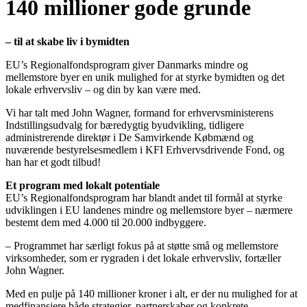
140 millioner gode grunde
– til at skabe liv i bymidten
EU’s Regionalfondsprogram giver Danmarks mindre og
mellemstore byer en unik mulighed for at styrke bymidten og det
lokale erhvervsliv – og din by kan være med.
Vi har talt med John Wagner, formand for erhvervsministerens
Indstillingsudvalg for bæredygtig byudvikling, tidligere
administrerende direktør i De Samvirkende Købmænd og
nuværende bestyrelsesmedlem i KFI Erhvervsdrivende Fond, og
han har et godt tilbud!
Et program med lokalt potentiale
EU’s Regionalfondsprogram har blandt andet til formål at styrke
udviklingen i EU landenes mindre og mellemstore byer – nærmere
bestemt dem med 4.000 til 20.000 indbyggere.
– Programmet har særligt fokus på at støtte små og mellemstore
virksomheder, som er rygraden i det lokale erhvervsliv, fortæller
John Wagner.
Med en pulje på 140 millioner kroner i alt, er der nu mulighed for at
medfinansiere både strategier, partnerskaber og konkrete