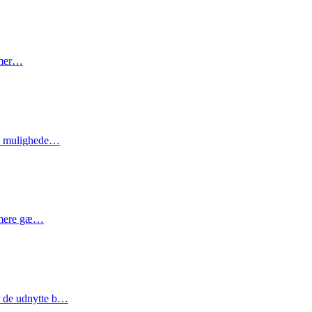
tomer…
lke mulighede…
oomere gæ…
r de udnytte b…