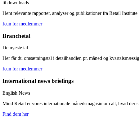
til downloads
Hent relevante rapporter, analyser og publikationer fra Retail Institu
Kun for medlemmer
Branchetal
De nyeste tal
Her får du omsætningstal i detailhandlen pr. måned og kvartalsmæssig
Kun for medlemmer
International news briefings
English News
Mind Retail er vores internationale månedsmagasin om alt, hvad der ske
Find dem her
Er du medlem og vil du gerne modtage nyhederne dir
Tilmeld dig Retail Watch