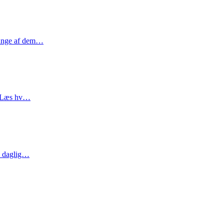
 mange af dem…
l. Læs hv…
ed daglig…