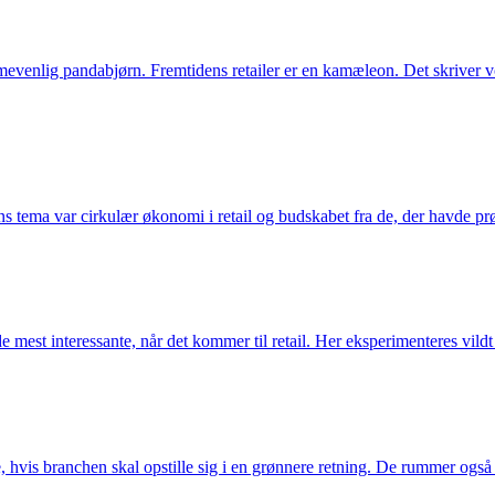
rammevenlig pandabjørn. Fremtidens retailer er en kamæleon. Det skrive
ns tema var cirkulær økonomi i retail og budskabet fra de, der havde pr
e mest interessante, når det kommer til retail. Her eksperimenteres vil
e, hvis branchen skal opstille sig i en grønnere retning. De rummer og