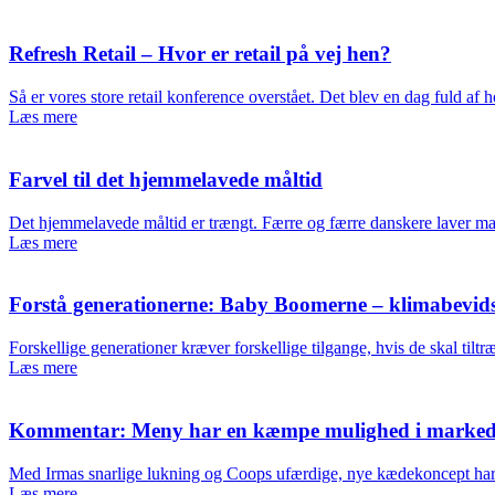
Refresh Retail – Hvor er retail på vej hen?
Så er vores store retail konference overstået. Det blev en dag fuld af
Læs mere
Farvel til det hjemmelavede måltid
Det hjemmelavede måltid er trængt. Færre og færre danskere laver m
Læs mere
Forstå generationerne: Baby Boomerne – klimabevid
Forskellige generationer kræver forskellige tilgange, hvis de skal t
Læs mere
Kommentar: Meny har en kæmpe mulighed i markede
Med Irmas snarlige lukning og Coops ufærdige, nye kædekoncept har 
Læs mere