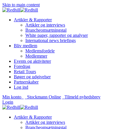
Skip to main content
Artikler & Rapporter
Artikler og interviews
Brancheomsætningstal
White paper, rapporter og analyser
International news briefings
Bliv medlem
Medlemsfordele
Medlemmer
Events og aktiviteter
Foredrag
Retail Tours
Bøger og udgivelser
Partnerskaber
Log ind
Min konto
Stockmann Online
Tilmeld nyhedsbrev
Login
Artikler & Rapporter
Artikler og interviews
Brancheomsætningstal