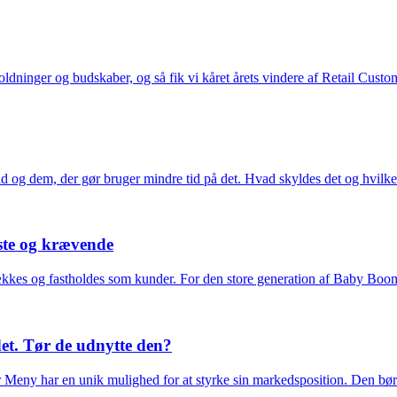
 holdninger og budskaber, og så fik vi kåret årets vindere af Retail Cus
ad og dem, der gør bruger mindre tid på det. Hvad skyldes det og hvi
ste og krævende
iltrækkes og fastholdes som kunder. For den store generation af Baby B
t. Tør de udnytte den?
Meny har en unik mulighed for at styrke sin markedsposition. Den bø