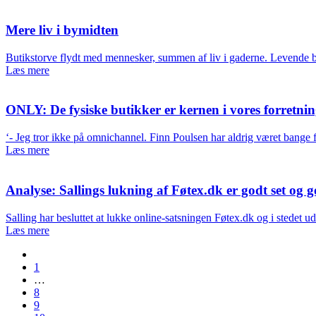
Mere liv i bymidten
Butikstorve flydt med mennesker, summen af liv i gaderne. Levende 
Læs mere
ONLY: De fysiske butikker er kernen i vores forretni
‘- Jeg tror ikke på omnichannel. Finn Poulsen har aldrig været bange
Læs mere
Analyse: Sallings lukning af Føtex.dk er godt set og g
Salling har besluttet at lukke online-satsningen Føtex.dk og i stede
Læs mere
1
…
8
9