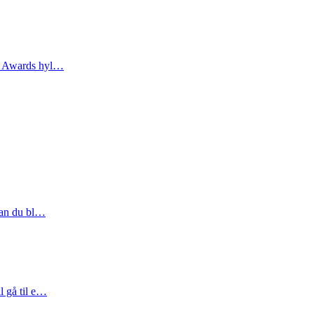
er Awards hyl…
 kan du bl…
l gå til e…