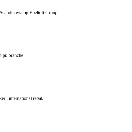
te Scandinavia og Ebeltoft Group.
t pr. branche
r i international retail.
ekte i din indbakke?