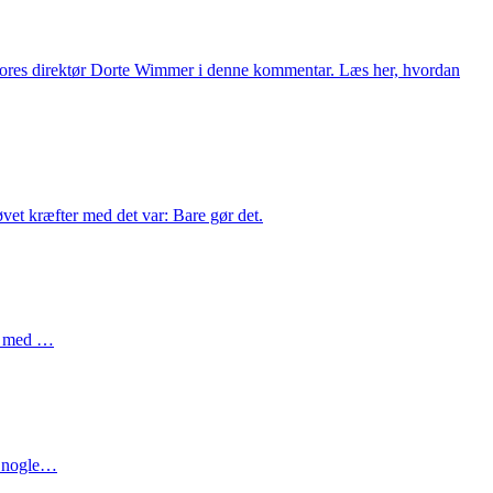
r vores direktør Dorte Wimmer i denne kommentar. Læs her, hvordan
øvet kræfter med det var: Bare gør det.
dt med …
så nogle…