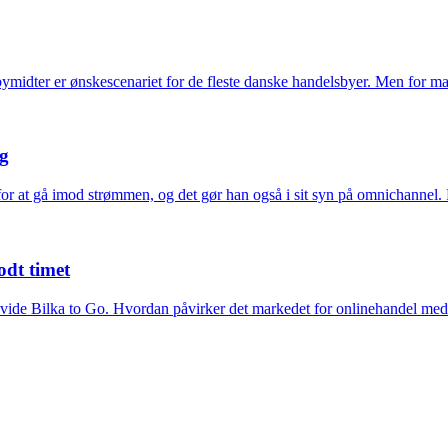
bymidter er ønskescenariet for de fleste danske handelsbyer. Men for
ng
 for at gå imod strømmen, og det gør han også i sit syn på omnichanne
odt timet
t udvide Bilka to Go. Hvordan påvirker det markedet for onlinehandel m