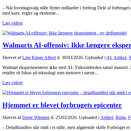
– Når hverdagsvalg stille flytter milliarder i forbrug Dele af forbru
med kure, regler og ekstreme...
Læs videre
Walmarts AI-offensiv: Ikke længere eksper
Skrevet af
Line Kluge Albert
d.
30/03/2026
. Uploaded i
AI
,
Artikel
,
S
Walmart eksperimenterer ikke med AI. Virksomheden satser massivt. M
retailer sit fokus på teknologi som motoren i næste...
Læs videre
Hjemmet er blevet forbrugets epicenter
Skrevet af
Dorte Wimmer
d.
25/03/2026
. Uploaded i
Artikel
,
Bolig
,
F
– Detailhandlen står midt i et stille, men afgørende skifte Forbruget er 