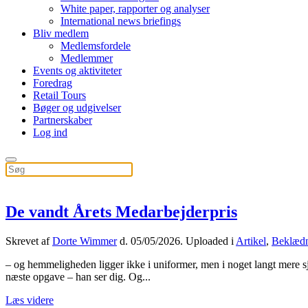
White paper, rapporter og analyser
International news briefings
Bliv medlem
Medlemsfordele
Medlemmer
Events og aktiviteter
Foredrag
Retail Tours
Bøger og udgivelser
Partnerskaber
Log ind
De vandt Årets Medarbejderpris
Skrevet af
Dorte Wimmer
d.
05/05/2026
. Uploaded i
Artikel
,
Beklæd
– og hemmeligheden ligger ikke i uniformer, men i noget langt mere sjæ
næste opgave – han ser dig. Og...
Læs videre