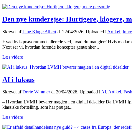
Den nye kunderejse: Hurtigere, klogere, m
Skrevet af
Line Kluge Albert
d.
22/04/2026
. Uploaded i
Artikel
,
Inno
Hvad hvis prøverummet allerede ved, hvad du mangler? Hvis medarbejd
Next ser vi, hvordan førende koncepter gentænker...
Læs videre
AI i luksus
Skrevet af
Dorte Wimmer
d.
20/04/2026
. Uploaded i
AI
,
Artikel
,
Fash
– Hvordan LVMH bevarer magien i en digital tidsalder Da LVMH første
klassiske fortælling, som har præget...
Læs videre