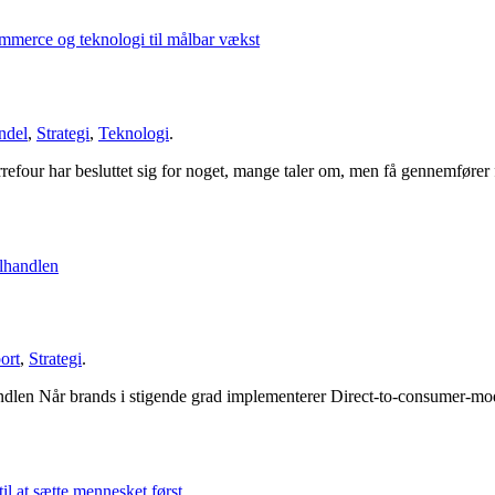
ndel
,
Strategi
,
Teknologi
.
our har besluttet sig for noget, mange taler om, men få gennemfører fuld
ort
,
Strategi
.
handlen Når brands i stigende grad implementerer Direct-to-consumer-mod