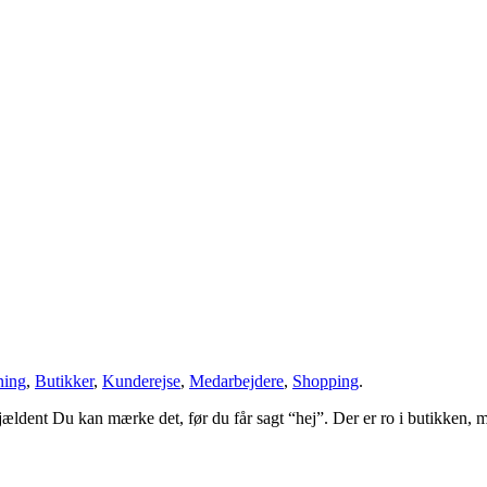
ning
,
Butikker
,
Kunderejse
,
Medarbejdere
,
Shopping
.
ldent Du kan mærke det, før du får sagt “hej”. Der er ro i butikken, me