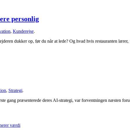
ere personlig
vation
,
Kunderejse
.
eren dukker op, før du når at lede? Og hvad hvis restauranten lærer, 
ion
,
Strategi
.
 gang præsenterede deres AI-strategi, var forventningen næsten forud