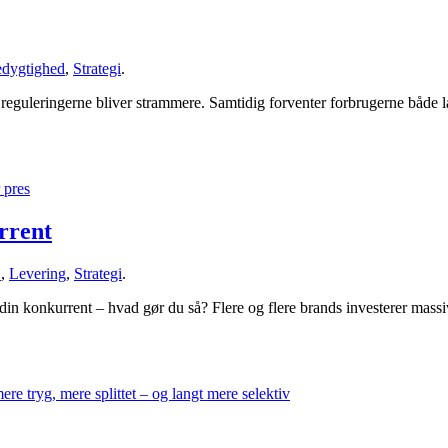
dygtighed
,
Strategi
.
reguleringerne bliver strammere. Samtidig forventer forbrugerne både la
rrent
C
,
Levering
,
Strategi
.
n konkurrent – hvad gør du så? Flere og flere brands investerer massiv