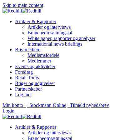
Skip to main content
Artikler & Rapporter
Artikler og interviews
Brancheomsætningstal
White paper, rapporter og analyser
International news briefings
Bliv medlem
Medlemsfordele
Medlemmer
Events og aktiviteter
Foredrag
Retail Tours
Bøger og udgivelser
Partnerskaber
Log ind
Min konto
Stockmann Online
Tilmeld nyhedsbrev
Login
Artikler & Rapporter
Artikler og interviews
Brancheomsætningstal