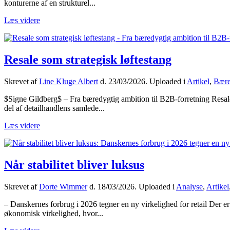
konturerne af en strukturel...
Læs videre
Resale som strategisk løftestang
Skrevet af
Line Kluge Albert
d.
23/03/2026
. Uploaded i
Artikel
,
Bære
$Signe Gildberg$ – Fra bæredygtig ambition til B2B-forretning Resale-
del af detailhandlens samlede...
Læs videre
Når stabilitet bliver luksus
Skrevet af
Dorte Wimmer
d.
18/03/2026
. Uploaded i
Analyse
,
Artikel
– Danskernes forbrug i 2026 tegner en ny virkelighed for retail Der er
økonomisk virkelighed, hvor...