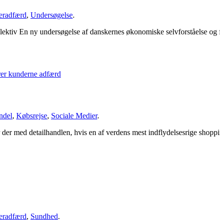
eradfærd
,
Undersøgelse
.
elektiv En ny undersøgelse af danskernes økonomiske selvforståelse og 
ndel
,
Købsrejse
,
Sociale Medier
.
er med detailhandlen, hvis en af verdens mest indflydelsesrige shopp
eradfærd
,
Sundhed
.