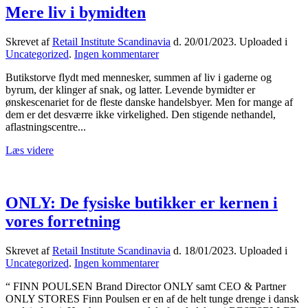
Mere liv i bymidten
Netto
i
markedsandele
Skrevet af
Retail Institute Scandinavia
d.
20/01/2023
. Uploaded i
allerede
til
Uncategorized
.
Ingen kommentarer
i
Mere
år
Butikstorve flydt med mennesker, summen af liv i gaderne og
liv
byrum, der klinger af snak, og latter. Levende bymidter er
i
ønskescenariet for de fleste danske handelsbyer. Men for mange af
bymidten
dem er det desværre ikke virkelighed. Den stigende nethandel,
aflastningscentre...
Læs videre
ONLY: De fysiske butikker er kernen i
vores forretning
Skrevet af
Retail Institute Scandinavia
d.
18/01/2023
. Uploaded i
til
Uncategorized
.
Ingen kommentarer
ONLY:
“ FINN POULSEN Brand Director ONLY samt CEO & Partner
De
ONLY STORES Finn Poulsen er en af de helt tunge drenge i dansk
fysiske