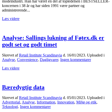
modeindustri. Han har været en del af topledelsen i BESTSELLER-
butikker
koncernen i 38 år og har siden 1991 være partner og
er
administrerende...
kernen
i
Læs videre
vores
forretning
Analyse: Sallings lukning af Føtex.dk er
godt set og godt timet
Skrevet af
Retail Institute Scandinavia
d.
16/01/2023
. Uploaded i
til
Analyse
,
Convenience
,
Dagligvarer
.
Ingen kommentarer
Analyse:
Læs videre
Sallings
lukning
af
Føtex.dk
Bæredygtig data
er
godt
set
Skrevet af
Retail Institute Scandinavia
d.
05/01/2023
. Uploaded i
og
Advertorial
,
Analyse
,
Information
,
Innovation
,
Miljø og etik
,
godt
til
Teknologi
.
Ingen kommentarer
timet
Bæredygtig