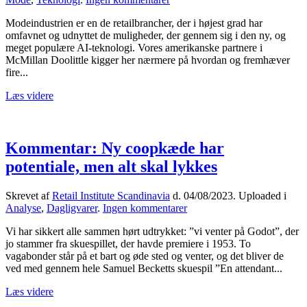
Kunstig
Modeindustrien er en de retailbrancher, der i højest grad har
intelligens
omfavnet og udnyttet de muligheder, der gennem sig i den ny, og
i
meget populære AI-teknologi. Vores amerikanske partnere i
modeindustrien
McMillan Doolittle kigger her nærmere på hvordan og fremhæver
fire...
Læs videre
Kommentar: Ny coopkæde har
potentiale, men alt skal lykkes
Skrevet af
Retail Institute Scandinavia
d.
04/08/2023
. Uploaded i
til
Analyse
,
Dagligvarer
.
Ingen kommentarer
Kommentar:
Vi har sikkert alle sammen hørt udtrykket: ”vi venter på Godot”, der
Ny
jo stammer fra skuespillet, der havde premiere i 1953. To
coopkæde
vagabonder står på et bart og øde sted og venter, og det bliver de
har
ved med gennem hele Samuel Becketts skuespil ”En attendant...
potentiale,
men
Læs videre
alt
skal