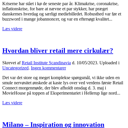
Kriserne har stået i kø de seneste par år. Klimakrise, coronakrise,
retailere
inflationskrise, for bare at nævne et par stykker, har præget
skal
danskernes hverdag og særligt mediebilledet. Robusthed var før et
være
buzzword i mange jobannoncer, og var en eftersøgt kvalitet...
kamæleoner
Læs videre
Hvordan bliver retail mere cirkulær?
Skrevet af
Retail Institute Scandinavia
d.
10/05/2023
. Uploaded i
til
Uncategorized
.
Ingen kommentarer
Hvordan
Det var det store og meget komplekse spørgsmål, vi ikke uden en
bliver
smule nervøsitet ønskede at kaste lys over ved verdens første Retail
retail
Connect morgenmøde, der blev afholdt onsdag d. 3. maj i
mere
MovieHouse på toppen af Eksperimentariet i Hellerup lige nord...
cirkulær?
Læs videre
Milano – Inspiration og innovation