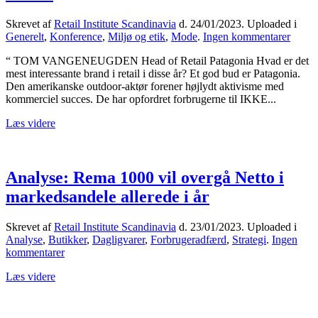
Skrevet af
Retail Institute Scandinavia
d.
24/01/2023
. Uploaded i
til
Generelt
,
Konference
,
Miljø og etik
,
Mode
.
Ingen kommentarer
Patago
“ TOM VANGENEUGDEN Head of Retail Patagonia Hvad er det
Alle
mest interessante brand i retail i disse år? Et god bud er Patagonia.
retaile
Den amerikanske outdoor-aktør forener højlydt aktivisme med
bør
kommerciel succes. De har opfordret forbrugerne til IKKE...
tage
klimae
Læs videre
seriøst
Analyse: Rema 1000 vil overgå Netto i
markedsandele allerede i år
Skrevet af
Retail Institute Scandinavia
d.
23/01/2023
. Uploaded i
Analyse
,
Butikker
,
Dagligvarer
,
Forbrugeradfærd
,
Strategi
.
Ingen
til
kommentarer
Analyse:
Læs videre
Rema
1000
vil
overgå