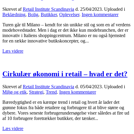
Skrevet af
Retail Institute Scandinavia
d.
25/04/2023
. Uploaded i
til
Beklædning
,
Bolig
,
Butikker
,
Oplevelser
.
Ingen kommentarer
Milano
Turen går til Milano – kendt for sin unikke stil og som en af verdens
–
modehovedstader. Men i dag er det ikke kun modebranchen, der er
Inspirat
innovativ i Italiens shoppingcentrum. Milano er nu også hjemsted
og
for en række innovative butikskoncepter, og...
innovat
Læs videre
Cirkulær økonomi i retail – hvad er det?
Skrevet af
Retail Institute Scandinavia
d.
05/04/2023
. Uploaded i
til
Miljø og etik
,
Strategi
,
Trend
.
Ingen kommentarer
Cirkulær
Bæredygtighed er en kæmpe trend i retail og hvert år lader det
økonomi
grønne fokus fra både retailere og forbrugere til at blive større og
i
dybere. Vores seneste forbrugerundersøgelse viser således at fire ud
retail
af 10 forbrugere foretrækker butikker, der tænker...
–
hvad
Læs videre
er