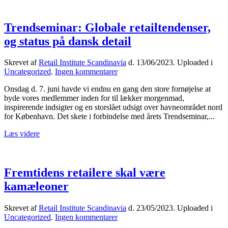
lykkes
Trendseminar: Globale retailtendenser,
og status på dansk detail
Skrevet af
Retail Institute Scandinavia
d.
13/06/2023
. Uploaded i
til
Uncategorized
.
Ingen kommentarer
Trendseminar:
Onsdag d. 7. juni havde vi endnu en gang den store fornøjelse at
Globale
byde vores medlemmer inden for til lækker morgenmad,
retailtendenser,
inspirerende indsigter og en storslået udsigt over havneområdet nord
og
for København. Det skete i forbindelse med årets Trendseminar,...
status
på
Læs videre
dansk
detail
Fremtidens retailere skal være
kamæleoner
Skrevet af
Retail Institute Scandinavia
d.
23/05/2023
. Uploaded i
til
Uncategorized
.
Ingen kommentarer
Fremtidens