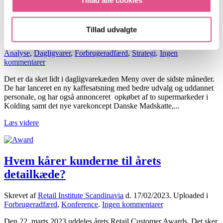
Tillad alle cookies
mulighed i markedet. Tør de udnytte
den?
Tillad udvalgte
Skrevet af
Retail Institute Scandinavia
d.
02/03/2023
. Uploaded i
Analyse
,
Dagligvarer
,
Forbrugeradfærd
,
Strategi
.
Ingen
til
kommentarer
Kommentar:
Det er da sket lidt i dagligvarekæden Meny over de sidste måneder.
Meny
De har lanceret en ny kaffesatsning med bedre udvalg og uddannet
har
personale, og har også annonceret opkøbet af to supermarkeder i
en
Kolding samt det nye varekoncept Danske Madskatte,...
kæmpe
mulighed
Læs videre
i
markedet.
Tør
de
Hvem kårer kunderne til årets
udnytte
den?
detailkæde?
Skrevet af
Retail Institute Scandinavia
d.
17/02/2023
. Uploaded i
til
Forbrugeradfærd
,
Konference
.
Ingen kommentarer
Hvem
Den 22. marts 2023 uddeles årets Retail Customer Awards. Det sker
kårer