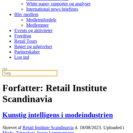
White paper, rapporter og analyser
International news briefings
Bliv medlem
Medlemsfordele
Medlemmer
Events og aktiviteter
Foredrag
Retail Tours
Bøger og udgivelser
Partnerskaber
Log ind
Forfatter:
Retail Institute
Scandinavia
Kunstig intelligens i modeindustrien
Skrevet af
Retail Institute Scandinavia
d.
18/08/2023
. Uploaded i
til
Mode
,
Teknologi
.
Ingen kommentarer