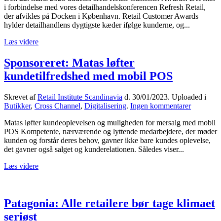
i forbindelse med vores detailhandelskonferencen Refresh Retail,
kunderne
der afvikles på Docken i København. Retail Customer Awards
til
hylder detailhandlens dygtigste kæder ifølge kunderne, og...
årets
detailkæde?
Læs videre
Sponsoreret: Matas løfter
kundetilfredshed med mobil POS
Skrevet af
Retail Institute Scandinavia
d.
30/01/2023
. Uploaded i
til
Butikker
,
Cross Channel
,
Digitalisering
.
Ingen kommentarer
Sponsorer
Matas løfter kundeoplevelsen og muligheden for mersalg med mobil
Matas
POS Kompetente, nærværende og lyttende medarbejdere, der møder
løfter
kunden og forstår deres behov, gavner ikke bare kundes oplevelse,
kundetilf
det gavner også salget og kunderelationen. Således viser...
med
mobil
Læs videre
POS
Patagonia: Alle retailere bør tage klimaet
seriøst