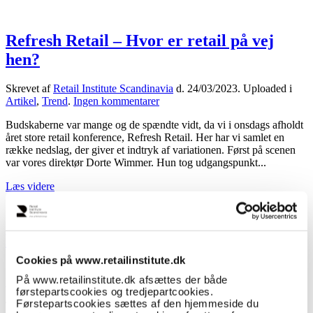
det?
Refresh Retail – Hvor er retail på vej
hen?
Skrevet af
Retail Institute Scandinavia
d.
24/03/2023
. Uploaded i
til
Artikel
,
Trend
.
Ingen kommentarer
Refresh
Budskaberne var mange og de spændte vidt, da vi i onsdags afholdt
Retail
året store retail konference, Refresh Retail. Her har vi samlet en
–
række nedslag, der giver et indtryk af variationen. Først på scenen
Hvor
var vores direktør Dorte Wimmer. Hun tog udgangspunkt...
er
retail
Læs videre
på
vej
hen?
Farvel til det hjemmelavede måltid
Cookies på www.retailinstitute.dk
Skrevet af
Retail Institute Scandinavia
d.
17/03/2023
. Uploaded i
På www.retailinstitute.dk afsættes der både
til
Forbrugeradfærd
,
Trend
.
Ingen kommentarer
førstepartscookies og tredjepartcookies.
Farvel
Førstepartscookies sættes af den hjemmeside du
To ud af tre unge forbrugere under 40 mener at deres liv er travlere
til